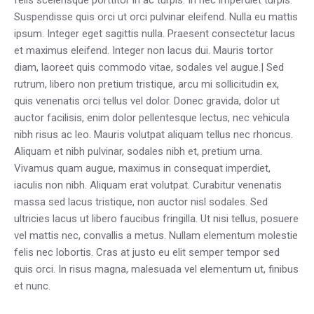
felis scelerisque porttitor in ac turpis. In nec imperdiet turpis.
Suspendisse quis orci ut orci pulvinar eleifend. Nulla eu mattis
ipsum. Integer eget sagittis nulla. Praesent consectetur lacus
et maximus eleifend. Integer non lacus dui. Mauris tortor
diam, laoreet quis commodo vitae, sodales vel augue.| Sed
rutrum, libero non pretium tristique, arcu mi sollicitudin ex,
quis venenatis orci tellus vel dolor. Donec gravida, dolor ut
auctor facilisis, enim dolor pellentesque lectus, nec vehicula
nibh risus ac leo. Mauris volutpat aliquam tellus nec rhoncus.
Aliquam et nibh pulvinar, sodales nibh et, pretium urna.
Vivamus quam augue, maximus in consequat imperdiet,
iaculis non nibh. Aliquam erat volutpat. Curabitur venenatis
massa sed lacus tristique, non auctor nisl sodales. Sed
ultricies lacus ut libero faucibus fringilla. Ut nisi tellus, posuere
vel mattis nec, convallis a metus. Nullam elementum molestie
felis nec lobortis. Cras at justo eu elit semper tempor sed
quis orci. In risus magna, malesuada vel elementum ut, finibus
et nunc.